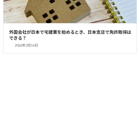
2023年9月14日
記事
宅建免許はレンタルオフィスでも取得可能です
2026年7月26日
記事
建設業者が宅建業を兼業するメリットと注意点｜免許取得の手続
外国会社が日本で宅建業を始めるとき、日本支店で免許取得は
き・専任技術者と専任宅建士の兼任ルール【2026年最新】
できる？
2026年2月16日
2026年7月4日
記事
賃貸管理会社の設立と宅建業免許取得｜賃貸住宅管理業登録・業
務管理者要件を行政書士が徹底解説【2026年版】
2026年6月12日
記事
宅建免許の取得費用はいくら？自分で申請と行政書士依頼の比較
｜YAS行政書士事務所【2026年版】
2026年5月3日
記事
宅建業の廃止手続き完全ガイド：支店閉鎖から免許換え、弁済業
務保証金まで行政書士に依頼すべきか？
2026年4月19日
記事