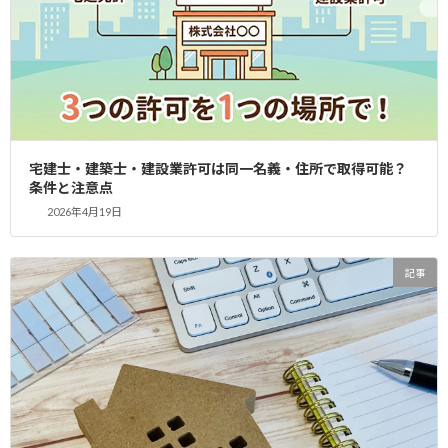
宅建業者の手続き、郵送対応はどう変わ
記事
る？ 制度改正を解説
2025年10月14日
県が公表している「宅地建物取引業者に関する
手続の郵送受付について」によれば、令和7年
10月1日以降、宅建業免許更新申請の郵送受付
を中止するという大きな制度変更が導入されま
す。 本稿では、まずこの変更点をわかりやすく
整理し […]
宅建士・建築士・建設業許可は同一名義・住所で取得可能？
条件と注意点
続きを読む
2026年4月19日
検
記事
索:
最近の投稿
2024年11月8日
記事
宅建免許を取得したことのあるレンタルオフィス一覧