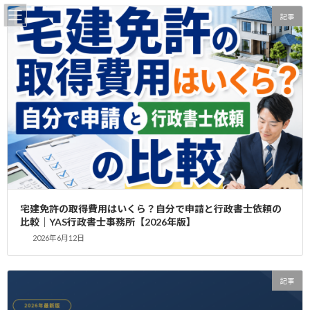
コ
ナ
記事
ン
ビ
テ
ゲ
ン
ー
ツ
シ
へ
ョ
更新情報
ス
ン
キ
に
ッ
移
プ
動
home
更新情報
2025年10月
2025年10月
宅建免許の取得費用はいくら？自分で申請と行政書士依頼の
比較｜YAS行政書士事務所【2026年版】
【お客様の声】立川・府中・八王子のレ
2026年6月12日
記事
ンタルオフィスで宅建免許申請に成功！
行政書士が徹底解説する許可の秘訣【多
摩エリア】
記事
2025年10月19日