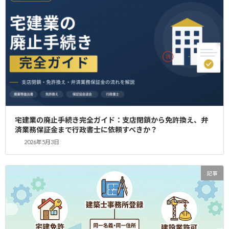
「初期費用を抑えたい」「立地が良い場所で開
業したい」というニーズから、レンタルオフィ
スでの宅地建物取引業（宅建業）免許申請を検
討される方は年々増加しています。 しかし、こ
こで一つ重要な注意点があります。残念なが
ら、すべて […]
続きを読む
八王子で宅建免許取得ならYAS行政書士
記事
事務所へ
2025年10月17日
宅建業の廃止手続き完全ガイド：支店閉鎖から免許換え、弁
済業務保証金まで行政書士に依頼すべきか？
八王子で宅建免許取得ならYAS行政書士事務所
2026年5月3日
へ依頼を 八王子市で不動産業を始めるには、東
京都知事の宅建業免許が必須です。宅建免許取
得には事務所の独立性や専任の宅地建物取引士
の確保、営業保証金の供託など複雑な要件があ
記事
ります […]
続きを読む