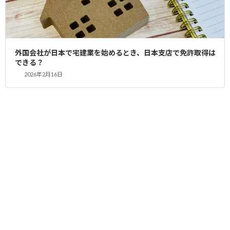
きる？
2026年2月15日
記事
役員に外国人がいても宅建業免許は取得できる？
外国会社が日本で宅建業を始めるとき、日本支店で免許取得は
できる？
2026年2月3日
記事
2026年2月16日
宅建免許申請代行センター（YAS行政書士事務所）が税理士の不動
産業参入をサポート
2026年2月1日
記事
月島・中央区で不動産開業】レンタルオフィスで宅建免許取得に
成功！BIZcomfort月島事例を行政書士が徹底解説
2026年1月22日
記事
東京都で上場会社が宅建業免許を取得する方法｜行政書士が徹底
解説
アーカイブ