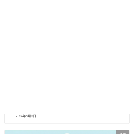
2026年6月12日
記事
宅建業の廃止手続き完全ガイド：支店閉鎖から免許換え、弁
済業務保証金まで行政書士に依頼すべきか？
2026年5月3日