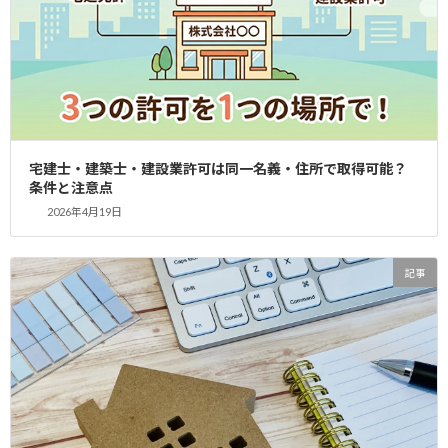
き・専任技術者と専任宅建士の兼任ルール【2026年最新】
2026年7月4日
記事
賃貸管理会社の設立と宅建業免許取得｜賃貸住宅管理業登録・業
務管理者要件を行政書士が徹底解説【2026年版】
2026年6月12日
記事
宅建士・建築士・建設業許可は同一名義・住所で取得可能？
宅建免許の取得費用はいくら？自分で申請と行政書士依頼の比較
条件と注意点
｜YAS行政書士事務所【2026年版】
2026年4月19日
2026年5月3日
記事
宅建業の廃止手続き完全ガイド：支店閉鎖から免許換え、弁済業
記事
務保証金まで行政書士に依頼すべきか？
2026年4月19日
記事
宅建士・建築士・建設業許可は同一名義・住所で取得可能？条件
と注意点
2026年2月16日
記事
外国会社が日本で宅建業を始めるとき、日本支店で免許取得はで