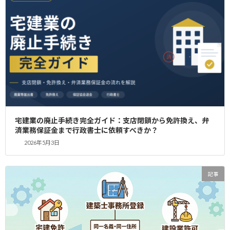
ものです。しかし、同じ住所や名義でこれらの
全てを取得できるのでしょうか？本記事では、
それぞれの資格・許可の要件を整理し、同一名
義・住所で […]
続きを読む
検
索:
最近の投稿
宅建業の廃止手続き完全ガイド：支店閉鎖から免許換え、弁
済業務保証金まで行政書士に依頼すべきか？
2024年11月8日
記事
2026年5月3日
宅建免許を取得したことのあるレンタルオフィス一覧
記事
2023年9月14日
記事
宅建免許はレンタルオフィスでも取得可能です
2026年7月26日
記事
建設業者が宅建業を兼業するメリットと注意点｜免許取得の手続