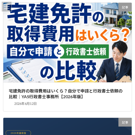
コ
ナ
記事
ン
ビ
テ
ゲ
ン
ー
ツ
シ
へ
ョ
更新情報
ス
ン
キ
に
ッ
移
プ
動
home
更新情報
2026年4月
2026年4月
宅建免許の取得費用はいくら？自分で申請と行政書士依頼の
比較｜YAS行政書士事務所【2026年版】
宅建士・建築士・建設業許可は同一名
2026年6月12日
記事
義・住所で取得可能？条件と注意点
2026年4月19日
記事
宅建士、建築士、建設業許可。これらの資格や
許可は、不動産業や建設業に携わる上で重要な