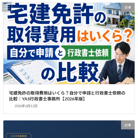
コ
ナ
記事
ン
ビ
テ
ゲ
ン
ー
ツ
シ
へ
ョ
更新情報
ス
ン
キ
に
ッ
移
プ
動
home
更新情報
2025年11月
2025年11月
宅建免許の取得費用はいくら？自分で申請と行政書士依頼の
比較｜YAS行政書士事務所【2026年版】
YAS行政書士事務所による麻布十番・麻
2026年6月12日
記事
布台エリアでレンタルオフィスを活用し
て宅建免許取得のサポート
2025年11月20日
記事
麻布十番・麻布台エリアで不動産業を始めたい