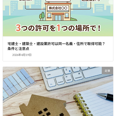
ンタルオフィスで宅建免許取得支援
2025年11月15日
港区・赤坂エリアで不動産業を開業したい方
へ、YAS行政書士事務所はレンタルオフィスを
活用した宅建免許（宅地建物取引業免許）取得
のプロフェッショナルサービスをご提供しま
す。オフィスを新たに構えることなく、レンタ
ルオフィスや […]
宅建士・建築士・建設業許可は同一名義・住所で取得可能？
条件と注意点
続きを読む
2026年4月19日
YAS行政書士事務所による港区・六本木
記事
レンタルオフィスで宅建免許取得支援
記事
2025年11月2日
港区・六本木エリアで不動産業を始めたい方
へ、YAS行政書士事務所はレンタルオフィスを
活用した宅建免許取得のプロフェッショナルサ
ービスを提供しています。オフィスを構えず
に、レンタルオフィスやシェアオフィスの完全
個室スペース […]
続きを読む