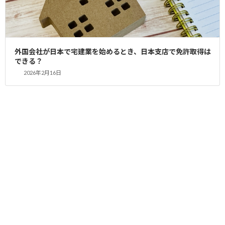
検
索:
外国会社が日本で宅建業を始めるとき、日本支店で免許取得は
できる？
最近の投稿
2026年2月16日
2024年11月8日
記事
宅建免許を取得したことのあるレンタルオフィス一覧
2023年9月14日
記事
宅建免許はレンタルオフィスでも取得可能です
2026年7月26日
記事
建設業者が宅建業を兼業するメリットと注意点｜免許取得の手続
き・専任技術者と専任宅建士の兼任ルール【2026年最新】
2026年7月4日
記事
賃貸管理会社の設立と宅建業免許取得｜賃貸住宅管理業登録・業