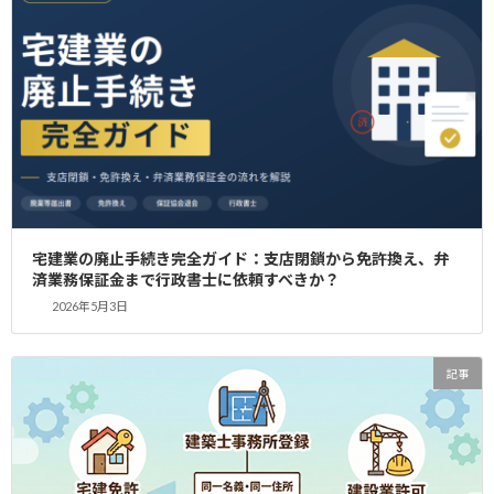
方に向けて、レンタルオフィスやシェアオフィ
スを活用した宅建免許取得のサポートを提供す
る内容です。 オフィスを自前で構える前に、要
件を満たした個室レンタルオフィスを活用する
ことで、 […]
続きを読む
2025年宅建合格者の方へ：免許取得の準
記事
備は“今”がチャンスです
2025年11月19日
宅建業の廃止手続き完全ガイド：支店閉鎖から免許換え、弁
11月下旬の宅建試験合格発表を目前に、「開業
済業務保証金まで行政書士に依頼すべきか？
の準備を早めに始めたい」というご相談が非常
2026年5月3日
に増えています。合格後すぐに宅建業を開始す
るには、事務所（オフィス）要件の整備と免許
申請の準備を同時に進めることがポイントで
す。 早め […]
記事
続きを読む
YAS行政書士事務所による港区・赤坂レ
記事