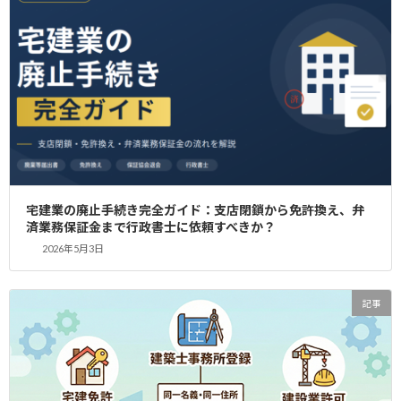
でしょう。 2025年度の宅地建物取引士試験（宅
建試験）の合格発表は、【2025年11月26日】
に予定されています（※最新情報は公 […]
続きを読む
検
索:
最近の投稿
宅建業の廃止手続き完全ガイド：支店閉鎖から免許換え、弁
済業務保証金まで行政書士に依頼すべきか？
2024年11月8日
記事
宅建免許を取得したことのあるレンタルオフィス一覧
2026年5月3日
2023年9月14日
記事
記事
宅建免許はレンタルオフィスでも取得可能です
2026年7月26日
記事
建設業者が宅建業を兼業するメリットと注意点｜免許取得の手続
き・専任技術者と専任宅建士の兼任ルール【2026年最新】