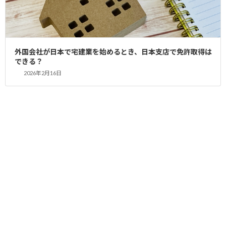
2026年2月15日
記事
役員に外国人がいても宅建業免許は取得できる？
外国会社が日本で宅建業を始めるとき、日本支店で免許取得は
2026年2月3日
できる？
記事
宅建免許申請代行センター（YAS行政書士事務所）が税理士の不動
2026年2月16日
産業参入をサポート
2026年2月1日
記事
月島・中央区で不動産開業】レンタルオフィスで宅建免許取得に
成功！BIZcomfort月島事例を行政書士が徹底解説
2026年1月22日
記事
東京都で上場会社が宅建業免許を取得する方法｜行政書士が徹底
解説
アーカイブ
2026年7月