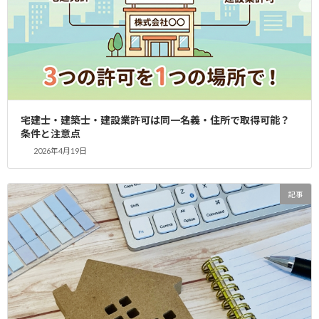
2026年7月4日
記事
賃貸管理会社の設立と宅建業免許取得｜賃貸住宅管理業登録・業
務管理者要件を行政書士が徹底解説【2026年版】
2026年6月12日
記事
宅建免許の取得費用はいくら？自分で申請と行政書士依頼の比較
宅建士・建築士・建設業許可は同一名義・住所で取得可能？
｜YAS行政書士事務所【2026年版】
条件と注意点
2026年4月19日
2026年5月3日
記事
宅建業の廃止手続き完全ガイド：支店閉鎖から免許換え、弁済業
務保証金まで行政書士に依頼すべきか？
記事
2026年4月19日
記事
宅建士・建築士・建設業許可は同一名義・住所で取得可能？条件
と注意点
2026年2月16日
記事
外国会社が日本で宅建業を始めるとき、日本支店で免許取得はで
きる？