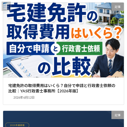
コ
ナ
記事
ン
ビ
テ
ゲ
ン
ー
ツ
シ
へ
ョ
更新情報
ス
ン
キ
に
ッ
移
プ
動
home
更新情報
独立開業
独立開業
宅建免許の取得費用はいくら？自分で申請と行政書士依頼の
比較｜YAS行政書士事務所【2026年版】
宅建士合格発表直後が勝負！独立・開業
2026年6月12日
記事
への最短ルートを行政書士が徹底解説
2025年12月6日
記事
2025年11月26日。この日は、あなた自身の力
で大きな成功を掴み取る、記念すべき日となる