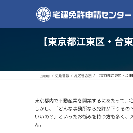
コ
ナ
ン
ビ
テ
ゲ
ン
ー
ツ
シ
【東京都江東区・台
へ
ョ
ス
ン
キ
に
ッ
移
プ
動
home
更新情報
お客様の声
【東京都江東区・台東
東京都内で不動産業を開業するにあたって、
しかし、「どんな事務所なら免許が下りるの
いいの？」といったお悩みを持つ方も多く、
ん。