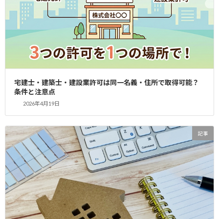
複雑な手続きからの解放
宅建業免許の申請は、必要書類の準備や法令の理解など、 専門的
な知識が求められます。 行政書士にご依頼いただくことで、 これ
らの
煩雑な手続きから解放され、 本業に専念
できます。
宅地建物取引業を始めるにあたり、 宅建業免許は不可欠です。 し
宅建士・建築士・建設業許可は同一名義・住所で取得可能？
条件と注意点
かし、その申請手続きは、 想像以上に複雑で時間を要します。 専
門用語が飛び交い、集めるべき書類も多岐にわたります。 特に、
2026年4月19日
初めて申請する方にとっては、 何から手をつければ良いのか 途方
に暮れてしまうことも少なくありません。行政書士は、法律の専
記事
門家として、 これらの煩雑な手続きを あなたの代わりに代行しま
す。 書類の準備から申請の代行まで、 一貫してサポートすること
で、あなたの時間と労力を大幅に削減し、 本業に集中できる環境
を提供します。 不動産取引のプロとして、 お客様のビジネスの成
功を支援いたします。
時間と労力の節約