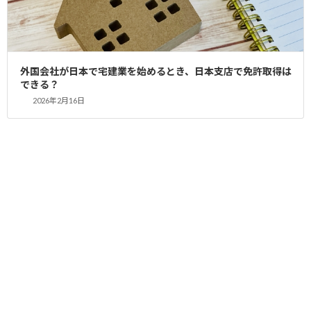
申請書類の作成や提出には、 多くの時間と労力がかかります。 専
門家が代行することで、 時間と労力を大幅に節約し、事業の立ち
上げをスムーズに進めることができます。 宅建業免許の申請は、
外国会社が日本で宅建業を始めるとき、日本支店で免許取得は
単に書類を提出するだけでなく、 様々な要件を満たす必要があり
できる？
ます。これらの要件を理解し、 適切な書類を準備するには、 相当
2026年2月16日
な時間と労力が必要です。
行政書士に依頼することで、 これらの煩雑な作業から解放され、
貴重な時間を有効活用できます。 例えば、事業計画の策定や 物件
情報の収集など、 より重要な業務に集中できます。 また、手続き
の過程で発生する疑問や問題点についても、 専門家のアドバイス
を受けることで、 スムーズに解決できます。 時間と労力を節約
し、 効率的に宅建業免許を取得したい方は、ぜひ行政書士にご相
談ください。
正確な申請による安心感
申請書類に不備があると、 再提出や審査の遅延につながる可能性