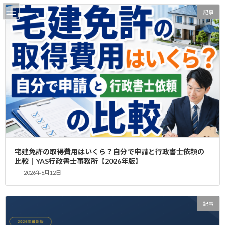
コ
ナ
記事
ン
ビ
テ
ゲ
ン
ー
ツ
シ
千葉県での宅建免許申請代行は
へ
ョ
ス
ン
行政書士へ｜迅速・確実なサポ
キ
に
ッ
移
ート
プ
動
home
更新情報
記事
千葉県での宅建免許申請代行は行政書士へ｜迅速・確実なサポート
宅建免許の取得費用はいくら？自分で申請と行政書士依頼の
千葉県で宅地建物取引業免許（宅建免許）の申請をお考えです
比較｜YAS行政書士事務所【2026年版】
か？個人での申請は複雑で時間がかかることも。当事務所YAS行政
2026年6月12日
書士事務所をはじめとする専門家が、お客様の負担を軽減し、ス
ムーズな免許取得をサポートします。新規申請から更新まで、お気
記事
軽にご相談ください。